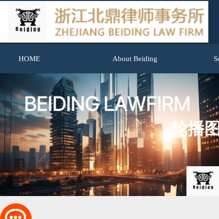
HOME
About Beiding
S
轮播