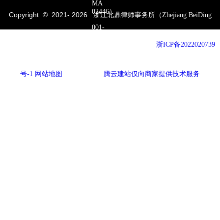
MA
02446）
Copyright © 2021-
2026
浙江北鼎律师事务所（Zhejiang BeiDing
001-
3253264188
Pyramid Law Firm）All Rights Reserved. 备案号：
浙ICP备2022020739
19106758218
号-1
网站地图
网站建设：
腾云建站仅向商家提供技术服务
057185088560
yul895455@gmail.com