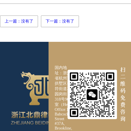
上一篇：没有了
下一篇：没有了
国内地
址：浙江
省杭州市
拱墅区祥
符街道花
园岗街
318号901
室（Head
Office:126
Babcock
Street
#37A,
Brookline,